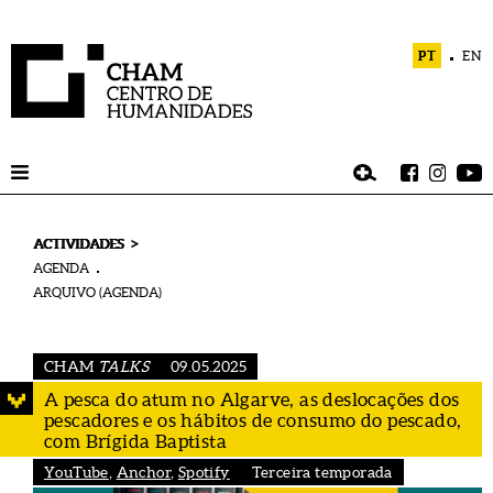
PT
EN
>
ACTIVIDADES
AGENDA
ARQUIVO (AGENDA)
CHAM
TALKS
09.05.2025
A pesca do atum no Algarve, as deslocações dos
pescadores e os hábitos de consumo do pescado,
com Brígida Baptista
YouTube
,
Anchor
,
Spotify
Terceira temporada