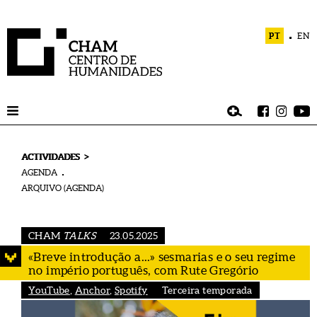
PT
EN
>
ACTIVIDADES
AGENDA
ARQUIVO (AGENDA)
CHAM
TALKS
23.05.2025
«Breve introdução a...» sesmarias e o seu regime
no império português, com Rute Gregório
YouTube
,
Anchor
,
Spotify
Terceira temporada