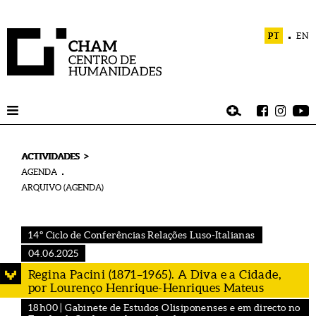
PT
EN
>
ACTIVIDADES
AGENDA
ARQUIVO (AGENDA)
14º Ciclo de Conferências Relações Luso-Italianas
04.06.2025
Regina Pacini (1871–1965). A Diva e a Cidade,
por Lourenço Henrique-Henriques Mateus
18h00 | Gabinete de Estudos Olisiponenses e em directo no