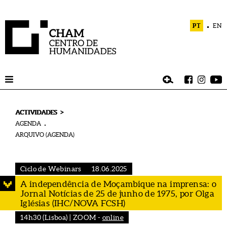
PT
EN
>
ACTIVIDADES
AGENDA
ARQUIVO (AGENDA)
Ciclo de Webinars
18.06.2025
A independência de Moçambique na imprensa: o
Jornal Notícias de 25 de junho de 1975, por Olga
Iglésias (IHC/NOVA FCSH)
14h30 (Lisboa) | ZOOM -
online