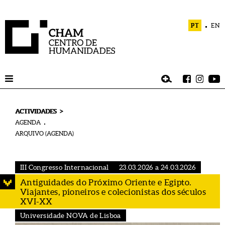
PT
EN
>
ACTIVIDADES
AGENDA
ARQUIVO (AGENDA)
III Congresso Internacional
23.03.2026 a 24.03.2026
Antiguidades do Próximo Oriente e Egipto.
Viajantes, pioneiros e colecionistas dos séculos
XVI-XX
Universidade NOVA de Lisboa