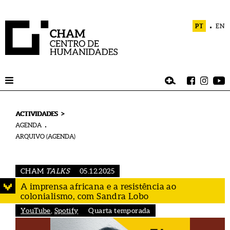
PT
EN
>
ACTIVIDADES
AGENDA
ARQUIVO (AGENDA)
CHAM
TALKS
05.12.2025
A imprensa africana e a resistência ao
colonialismo, com Sandra Lobo
YouTube
,
Spotify
Quarta temporada