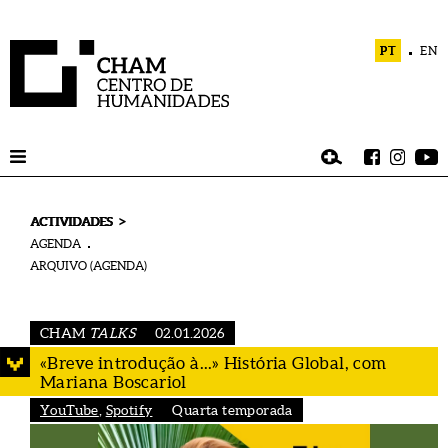
PT
EN
>
ACTIVIDADES
AGENDA
ARQUIVO (AGENDA)
CHAM
TALKS
02.01.2026
«Breve introdução à...» História Global, com
Mariana Boscariol
YouTube
,
Spotify
Quarta temporada