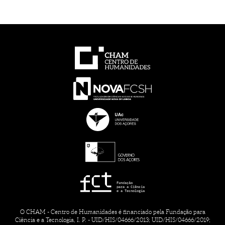
O CHAM - Centro de Humanidades é financiado pela Fundação para
Ciência e a Tecnologia, I. P. - UID/HIS/04666/2013; UID/HIS/04666/2019;