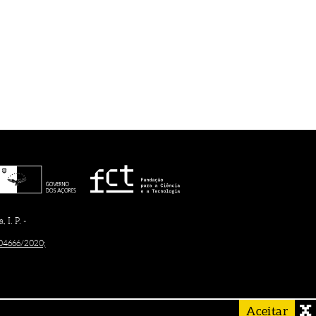
I. P. -
/04666/2020;
Aceitar