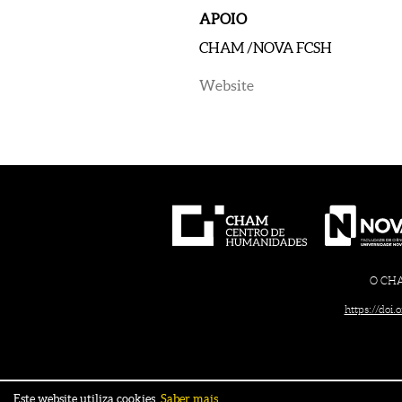
APOIO
CHAM /NOVA FCSH
Website
O CHAM
https://doi
Este website utiliza cookies.
Saber mais.