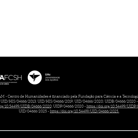
 - Centro de Humanidades é financiado pela Fundação para Ciência e a Tecnologia, 
UID/HIS/04666/2013; UID/HIS/04666/2019; UID/04666/2020; UIDB/04666/2020 -
.org/10.54499/UIDB/04666/2020;
UIDP/04666/2020 -
https://doi.org/10.54499/UIDP
UID/04666/2025 -
https://doi.org/10.54499/UID/04666/2025.
CONTACTOS
FICHA TÉCNICA
TERMOS DE UTILIZAÇÃO