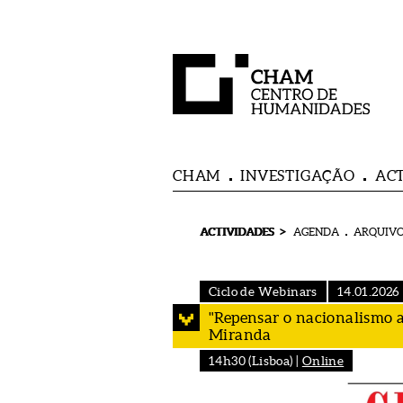
CHAM
INVESTIGAÇÃO
AC
>
ACTIVIDADES
AGENDA
ARQUIVO
Ciclo de Webinars
14.01.2026
"Repensar o nacionalismo a
Miranda
14h30 (Lisboa) |
Online