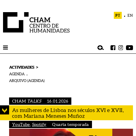
PT
EN
>
ACTIVIDADES
AGENDA
ARQUIVO (AGENDA)
CHAM
TALKS
16.01.2026
As mulheres de Lisboa nos séculos XVI e XVII,
com Mariana Meneses Muñoz
YouTube
,
Spotify
Quarta temporada