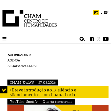
PT
EN
>
ACTIVIDADES
AGENDA
ARQUIVO (AGENDA)
CHAM
TALKS
27.03.2026
«Breve introdução ao...» silêncio e
silenciamentos, com Luana Loria
YouTube
,
Spotify
Quarta temporada