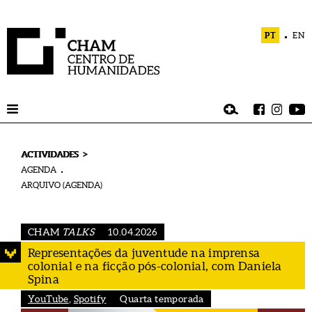
PT
EN
>
ACTIVIDADES
AGENDA
ARQUIVO (AGENDA)
CHAM
TALKS
10.04.2026
Representações da juventude na imprensa
colonial e na ficção pós-colonial, com Daniela
Spina
YouTube
,
Spotify
Quarta temporada