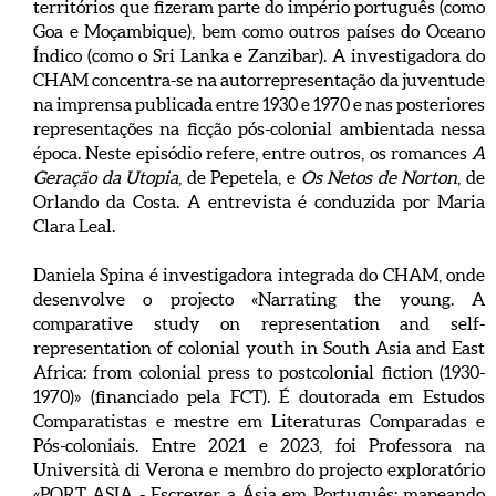
territórios que fizeram parte do império português (como
Goa e Moçambique), bem como outros países do Oceano
Índico (como o Sri Lanka e Zanzibar). A investigadora do
CHAM concentra-se na autorrepresentação da juventude
na imprensa publicada entre 1930 e 1970 e nas posteriores
representações na ficção pós-colonial ambientada nessa
época. Neste episódio refere, entre outros, os romances
A
Geração da Utopia
, de Pepetela, e
Os Netos de Norton
, de
Orlando da Costa. A entrevista é conduzida por Maria
Clara Leal.
Daniela Spina é investigadora integrada do CHAM, onde
desenvolve o projecto «Narrating the young. A
comparative study on representation and self-
representation of colonial youth in South Asia and East
Africa: from colonial press to postcolonial fiction (1930-
1970)» (financiado pela FCT). É doutorada em Estudos
Comparatistas e mestre em Literaturas Comparadas e
Pós-coloniais. Entre 2021 e 2023, foi Professora na
Università di Verona e membro do projecto exploratório
«PORT ASIA - Escrever a Ásia em Português: mapeando