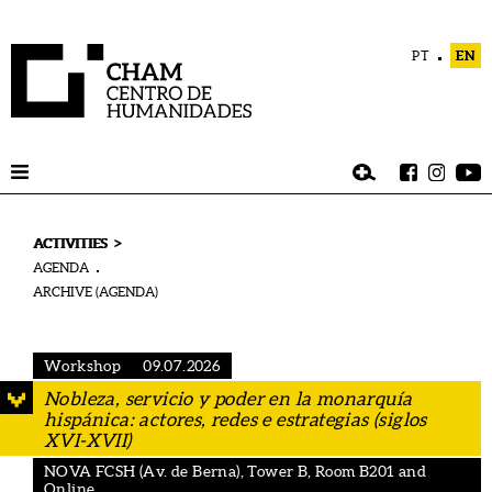
PT
EN
>
ACTIVITIES
AGENDA
ARCHIVE (AGENDA)
Workshop
09.07.2026
Nobleza, servicio y poder en la monarquía
hispánica: actores, redes e estrategias (siglos
XVI-XVII)
NOVA FCSH (Av. de Berna), Tower B, Room B201 and
Online