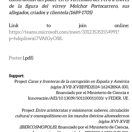
de la figura del virrey Melchor Portocarrero, sus
allegados, criados y clientela (1689-1705)
Link to join online:
https://teams.microsoft.com/meet/331235351554991?
p=hdqsIswxi7VAfGyOS8
.
Poster
(.pdf)
Support:
Project
Caras y fronteras de la corrupción en España y América
(siglos XVII-XVIII)
PID2024-162428NA-I00,
financiado por el Ministerio de Ciencia e
Innovación/AEI/10.13039/501100011033/ y FEDER, UE.
Project
Entre aristócratas y misioneros: saberes, circulación
cultural y cosmopolitismo en los mundos ibéricos altomodernos
(siglos XVI-XVII)
(IBERCOSMOPOLIS)
, financiado por el Ministerio de Ciencia,