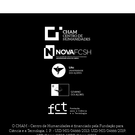
O CHAM - Centro de Humanidades é financiado pela Fundação para
Ciência e a Tecnologia, I. P. - UID/HIS/04666/2013; UID/HIS/04666/2019;