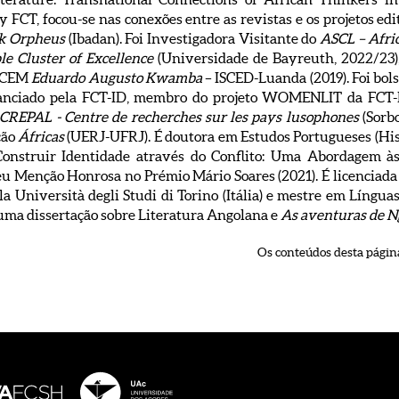
y FCT, focou-se nas conexões entre as revistas e os projetos edi
k Orpheus
(Ibadan). Foi Investigadora Visitante do
ASCL – Afri
le Cluster of Excellence
(Universidade de Bayreuth, 2022/23)
o CEM
Eduardo Augusto Kwamba
– ISCED-Luanda (2019). Foi bol
anciado pela FCT-ID, membro do projeto WOMENLIT da FCT-
CREPAL - Centre de recherches sur les pays lusophones
(Sorb
ção
Áfricas
(UERJ-UFRJ). É doutora em Estudos Portugueses (Histó
onstruir Identidade através do Conflito: Uma Abordagem às 
beu Menção Honrosa no Prémio Mário Soares (2021). É licenciad
la Università degli Studi di Torino (Itália) e mestre em Língu
ma dissertação sobre Literatura Angolana e
As aventuras de 
Os conteúdos desta página