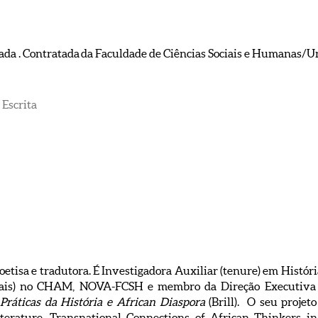
ada . Contratada da Faculdade de Ciências Sociais e Humanas/U
 Escrita
poetisa e tradutora. É Investigadora Auxiliar (tenure) em Histó
ctuais) no CHAM, NOVA-FCSH e membro da Direção Executi
Práticas da História e African Diaspora
(Brill). O seu projet
terature. Transnational Connections of African Thinkers in