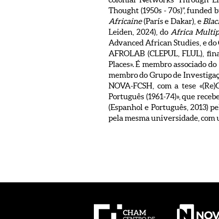
Thought (1950s - 70s)”, funded b
Africaine
(París e Dakar), e
Blac
Leiden, 2024), do
Africa Multip
Advanced African Studies, e d
AFROLAB (CLEPUL, FLUL), fin
Places». É membro associado do
membro do Grupo de Investiga
NOVA-FCSH, com a tese «(Re)C
Português (1961-74)», que rece
(Espanhol e Português, 2013) pe
pela mesma universidade, com u