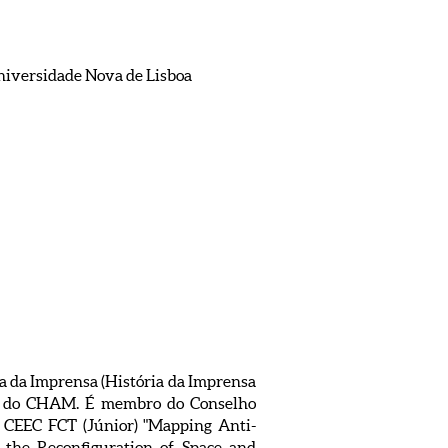
niversidade Nova de Lisboa
ria da Imprensa (História da Imprensa
va do CHAM. É membro do Conselho
o CEEC FCT (Júnior) "Mapping Anti-
 the Reconfiguration of Space and