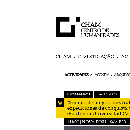
CHAM
INVESTIGAÇÃO
AC
>
ACTIVIDADES
AGENDA
ARQUIVO
Conferência
14.02.2025
"Sin que de mi y de mis tra
expediciones de conquista 
(Pontificia Universidad Cat
11h00 | NOVA FCSH - Sala B201, 