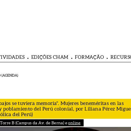
TIVIDADES
EDIÇÕES CHAM
FORMAÇÃO
RECURS
 (AGENDA)
bajos se tuviera memoria". Mujeres beneméritas en las
y poblamiento del Perú colonial, por Liliana Pérez Migue
ólica del Perú)
Torre B (Campus da Av. de Berna) e
online