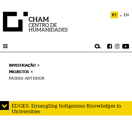
PT
EN
>
INVESTIGAÇÃO
<
PROJECTOS
EDGES. Entangling Indigenous Knowledges in
Universities