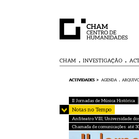
CHAM
INVESTIGAÇÃO
AC
>
ACTIVIDADES
AGENDA
ARQUIVO
II Jornadas de Música Histórica
Notas no Tempo
Anfiteatro VIII, Universidade do
Chamada de comunicações: até 3