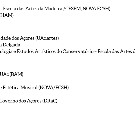
o – Escola das Artes da Madeira /CESEM, NOVA FCSH)
CHAM)
dade dos Açores (UAc.artes)
a Delgada
ogia e Estudos Artísticos do Conservatório – Escola das Artes 
a UAc (BAM)
a e Estética Musical (NOVA/FCSH)
 Governo dos Açores (DRaC)