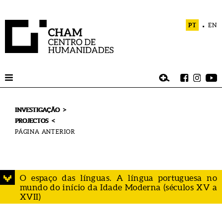
PT
EN
>
INVESTIGAÇÃO
<
PROJECTOS
O espaço das línguas. A língua portuguesa no
mundo do início da Idade Moderna (séculos XV a
XVII)