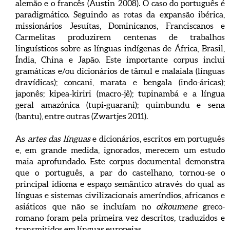
alemão e o francês (Austin 2008). O caso do português é
paradigmático. Seguindo as rotas da expansão ibérica,
missionários Jesuítas, Dominicanos, Franciscanos e
Carmelitas produzirem centenas de trabalhos
linguísticos sobre as línguas indígenas de África, Brasil,
Índia, China e Japão. Este importante corpus inclui
gramáticas e/ou dicionários de tâmul e malaiala (línguas
dravídicas); concani, marata e bengala (indo-áricas);
japonês; kipea-kiriri (macro-jê); tupinambá e a língua
geral amazónica (tupi-guarani); quimbundu e sena
(bantu), entre outras (Zwartjes 2011).
As
artes das línguas
e dicionários, escritos em português
e, em grande medida, ignorados, merecem um estudo
maia aprofundado. Este corpus documental demonstra
que o português, a par do castelhano, tornou-se o
principal idioma e espaço semântico através do qual as
línguas e sistemas civilizacionais ameríndios, africanos e
asiáticos que não se incluíam no
oikoumene
greco-
romano foram pela primeira vez descritos, traduzidos e
transmitidos em línguas europeias.