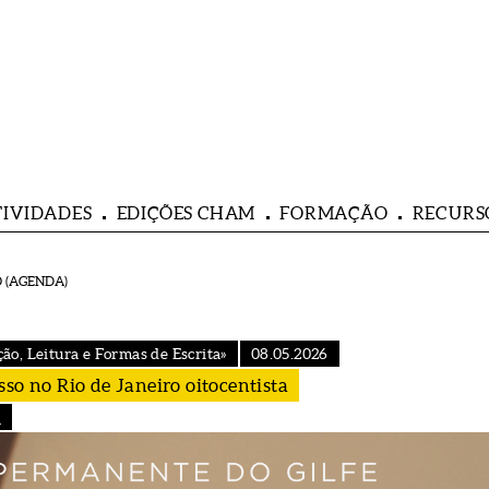
TIVIDADES
EDIÇÕES CHAM
FORMAÇÃO
RECURS
 (AGENDA)
o, Leitura e Formas de Escrita»
08.05.2026
so no Rio de Janeiro oitocentista
)