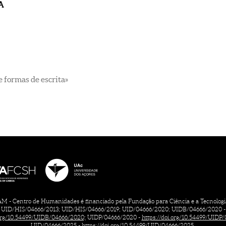
A
e formas de escrita»
 - Centro de Humanidades é financiado pela Fundação para Ciência e a Tecnologia, 
UID/HIS/04666/2013; UID/HIS/04666/2019; UID/04666/2020; UIDB/04666/2020 -
.org/10.54499/UIDB/04666/2020;
UIDP/04666/2020 -
https://doi.org/10.54499/UIDP
UID/04666/2025 -
https://doi.org/10.54499/UID/04666/2025.