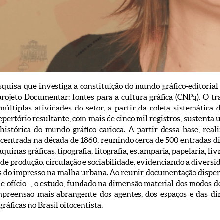
quisa que investiga a constituição do mundo gráfico-editorial 
rojeto Documentar: fontes para a cultura gráfica (CNPq). O tr
múltiplas atividades do setor, a partir da coleta sistemática
 O repertório resultante, com mais de cinco mil registros, susten
histórica do mundo gráfico carioca. A partir dessa base, real
centrada na década de 1860, reunindo cerca de 500 entradas dis
áquinas gráficas, tipografia, litografia, estamparia, papelaria, 
de produção, circulação e sociabilidade, evidenciando a diversida
s do impresso na malha urbana. Ao reunir documentação dispers
de ofício –, o estudo, fundado na dimensão material dos modos 
mpreensão mais abrangente dos agentes, dos espaços e das d
gráficas no Brasil oitocentista.