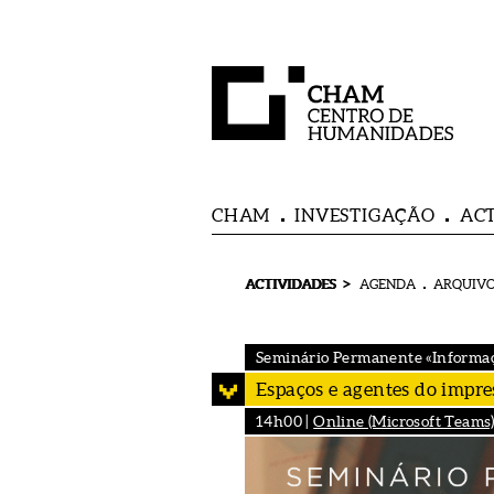
CHAM
INVESTIGAÇÃO
AC
>
ACTIVIDADES
AGENDA
ARQUIVO
Seminário Permanente «Informaçã
Espaços e agentes do impres
14h00 |
Online (Microsoft Teams