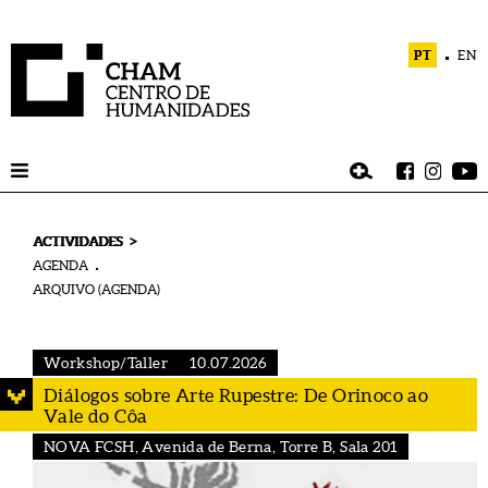
PT
EN
>
ACTIVIDADES
AGENDA
ARQUIVO (AGENDA)
Workshop/Taller
10.07.2026
Diálogos sobre Arte Rupestre: De Orinoco ao
Vale do Côa
NOVA FCSH, Avenida de Berna, Torre B, Sala 201