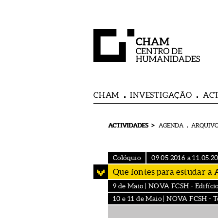
CHAM
INVESTIGAÇÃO
AC
>
ACTIVIDADES
AGENDA
ARQUIVO
Colóquio
09.05.2016 a 11.05.2
Que fontes para estudar a 
9 de Maio | NOVA FCSH - Edifício 
10 e 11 de Maio | NOVA FCSH - Tor