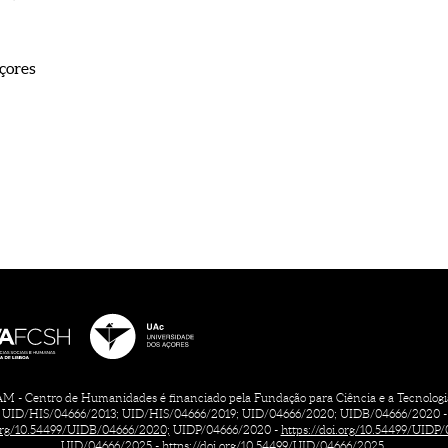
çores
 - Centro de Humanidades é financiado pela Fundação para Ciência e a Tecnologia, 
UID/HIS/04666/2013; UID/HIS/04666/2019; UID/04666/2020; UIDB/04666/2020 -
.org/10.54499/UIDB/04666/2020;
UIDP/04666/2020 -
https://doi.org/10.54499/UIDP
UID/04666/2025 -
https://doi.org/10.54499/UID/04666/2025.