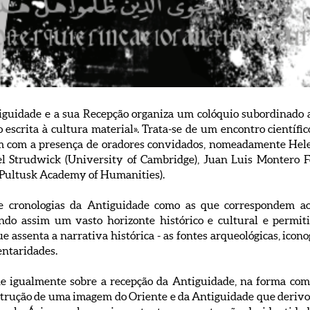
guidade e a sua Recepção organiza um colóquio subordinado a
scrita à cultura material». Trata-se de um encontro científic
ém com a presença de oradores convidados, nomeadamente Hel
el Strudwick (University of Cambridge), Juan Luis Montero F
Pultusk Academy of Humanities).
re cronologias da Antiguidade como as que correspondem a
ndo assim um vasto horizonte histórico e cultural e permitin
 assenta a narrativa histórica - as fontes arqueológicas, iconogr
entaridades.
de igualmente sobre a recepção da Antiguidade, na forma com
trução de uma imagem do Oriente e da Antiguidade que derivou 