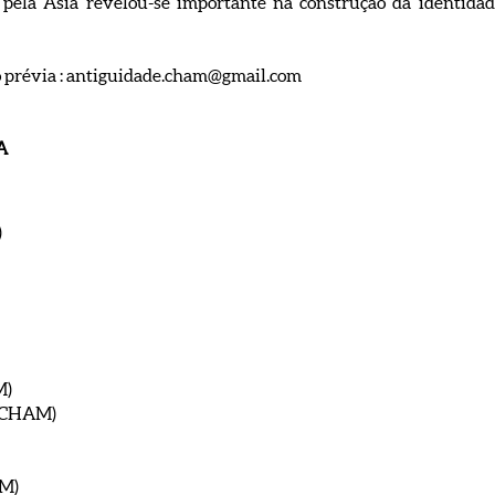
ns pela Ásia revelou-se importante na construção da identida
ção prévia : antiguidade.cham@gmail.com
A
)
M)
(CHAM)
M)