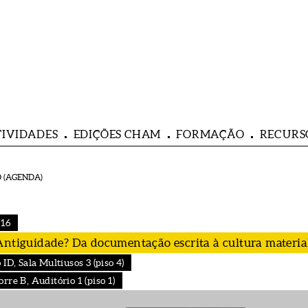
TIVIDADES
EDIÇÕES CHAM
FORMAÇÃO
RECURS
 (AGENDA)
016
Antiguidade? Da documentação escrita à cultura materia
ID, Sala Multiusos 3 (piso 4)
re B, Auditório 1 (piso 1)