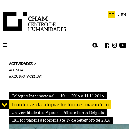
PT
EN
>
ACTIVIDADES
AGENDA
ARQUIVO (AGENDA)
Colóquio Internacional
10.11.2016 a 11.11.2016
Fronteiras da utopia: história e imaginário
Universidade dos Açores – Pólo de Ponta Delgada
Call for papers decorrerá até 19 de Setembro de 2016