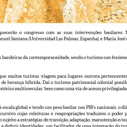
iquecerão o congresso com as suas intervenções basilares
anuel Santana (Universidad Las Palmas, Espanha), e Maria José
 bandeiras da contemporaneidade, sendo o turismo um fenómen
que muitos turistas viagem para lugares outrora pertencente
e herança híbrida. Daí o turismo patrimonial colonial possibi
stórico multissecular, bem como uma via de acesso privilegiad
scala global e tendo um peso basilar nos PIB’s nacionais, o diá
cursivo cujas releituras e reapropriações traduzem o poder p
ado sujeito a estratégias de transição, adaptação, manutenção e/o
e definir identidades, um facilitador de uma integração do tu