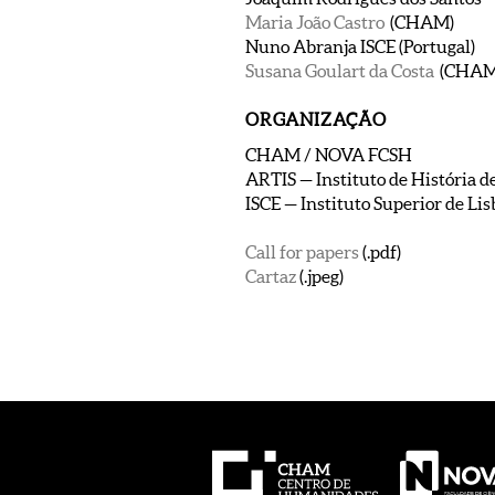
​Maria João Castro
(CHAM)
Nuno Abranja ISCE (Portugal)
Susana Goulart da Costa
(CHAM
ORGANIZAÇÃO
CHAM / NOVA FCSH
ARTIS — Instituto de História d
ISCE — Instituto Superior de Lis
Call for papers
(.pdf)
Cartaz
(.jpeg)