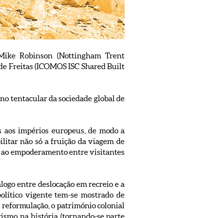
: Mike Robinson (Nottingham Trent
 de Freitas (ICOMOS ISC Shared Built
o tentacular da sociedade global de
s aos impérios europeus, de modo a
litar não só a fruição da viagem de
a ao empoderamento entre visitantes
logo entre deslocação em recreio e a
olítico vigente tem-se mostrado de
u reformulação, o património colonial
rismo na história (tornando-se parte