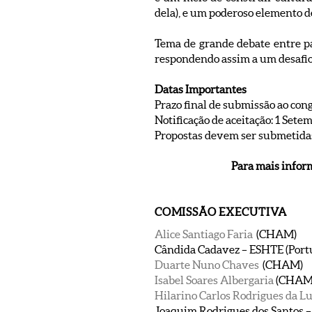
dela), e um poderoso elemento 
Tema de grande debate entre pa
respondendo assim a um desafio s
Datas Importantes
Prazo final de submissão ao cong
Notificação de aceitação: 1 Sete
Propostas devem ser submetidas
Para mais inform
COMISSÃO EXECUTIVA
Alice Santiago Faria
(CHAM)
Cândida Cadavez – ESHTE (Port
Duarte Nuno Chaves
(CHAM)
Isabel Soares Albergaria
(CHAM
Hilarino Carlos Rodrigues da L
Joaquim Rodrigues dos Santos –