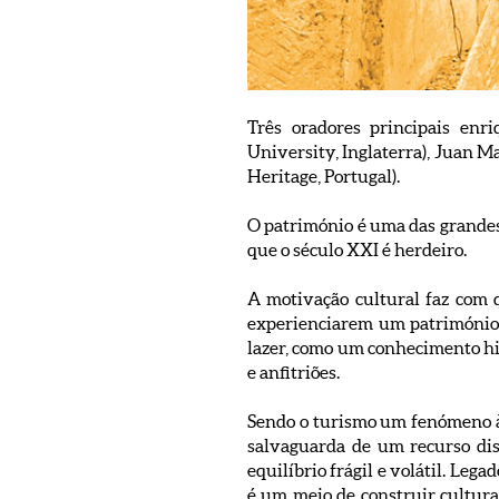
Três oradores principais enr
University, Inglaterra), Juan M
Heritage, Portugal).
O património é uma das grandes
que o século XXI é herdeiro.
A motivação cultural faz com 
experienciarem um património d
lazer, como um conhecimento hi
e anfitriões.
Sendo o turismo um fenómeno à e
salvaguarda de um recurso dis
equilíbrio frágil e volátil. Leg
é um meio de construir cultura 