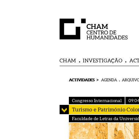
CHAM
INVESTIGAÇÃO
AC
>
ACTIVIDADES
AGENDA
ARQUIVO
Congresso Internacional
09.04
Turismo e Património Colon
Faculdade de Letras da Universi